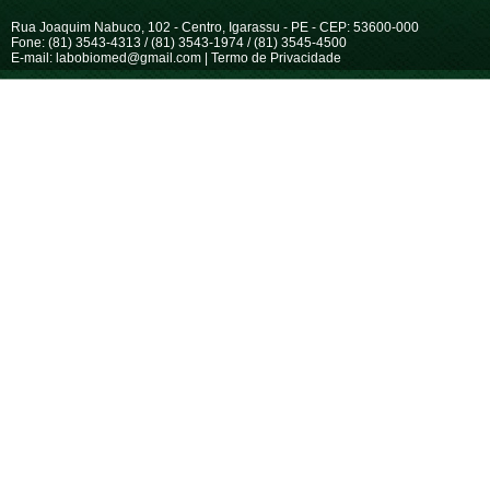
Rua Joaquim Nabuco, 102 - Centro, Igarassu - PE - CEP: 53600-000
Fone:
(81) 3543-4313 / (81) 3543-1974 / (81) 3545-4500
E-mail: labobiomed@gmail.com |
Termo de Privacidade