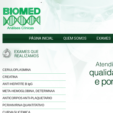
Biomed
-
-
Análises
Clínicas
PÁGINA INICIAL
QUEM SOMOS
EXAMES
CERULOPLASMINA
CREATINA
ANTI HEPATITE B IgG
META-HEMOGLOBINA, DETERMNAA
ANTICORPOS ANTI-PLAQUETARIO
PCR/HIV/RNA QUANTITATIVO
CURVA GLICEMICA